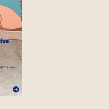
ive
eints sur