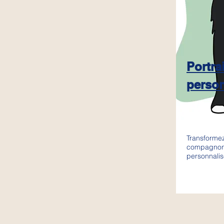
Portra
person
Transformez
compagnon e
personnali