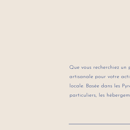
Que vous recherchiez un 
artisanale pour votre act
locale. Basée dans les Pyr
particuliers, les hébergem