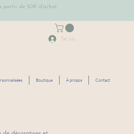
 partir de 50€ d'achat
Se connecter
rsonnalisées
Boutique
À propos
Contact
 de décorations et