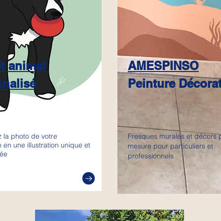
it animal
AMESPINSO
nalisé
Peinture Décorat
 la photo de votre
Fresques murales et décors p
n une illustration unique et
mesure pour particuliers et
sée
professionnels