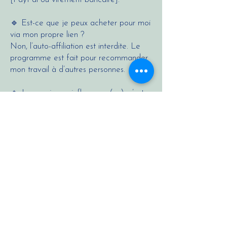
🔹 Est-ce que je peux acheter pour moi
via mon propre lien ?
Non, l’auto-affiliation est interdite. Le
programme est fait pour recommander
mon travail à d’autres personnes.
🔹 Je ne suis pas influenceur(se), c’est
grave ?
Pas du tout ! Tu peux en parler à ta
communauté, tes amis, ta famille, tes
collègues... Si tu aimes ce que je fais,
ton enthousiasme suffit déjà largement
🔹 Et si j’ai des questions ?
Tu peux m’écrire à tout moment à
atelier.camille.romero@gmail.com. Je
suis là pour t’aider !