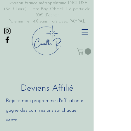
Livraison France métropolitaine INCLUSE
(Sauf Livre) | Tote Bag OFFERT à partir de
50€ d'achat
Paiement en 4X sans frais avec PAYPAL
Deviens Affilié
Rejoins mon programme d'affiliation et
gagne des commissions sur chaque
vente !