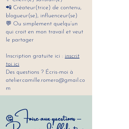
📲 Créateur(trice) de contenu,
blogueur(se), influenceur(se)
💬 Ou simplement quelqu’un
qui croit en mon travail et veut
le partager
Inscription gratuite ici :
inscrit
toi ici
Des questions ? Écris-moi à
atelier.camille.romero@gmail.co
m
🤔 Foire aux questions –
Programme d'affiliation