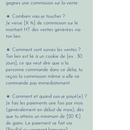
gagnes une commission sur la vente.
🔹 Combien vais-je toucher ?
Je verse [X %] de commission sur le
montant HT des ventes générées via
ton lien.
🔹 Comment sont suivies les ventes ?
Ton lien est lié à un cookie de [ex : 30
jours], ce qui veut dire que si la
personne commande dans ce délai, tu
reçois la commission même si elle ne
commande pas immédiatement.
🔹 Comment et quand suis-je payé(e) ?
Je fais les paiements une fois par mois
(généralement en début de mois), dès
que tu atteins un minimum de [20 €]
de gains. Le paiement se fait via
[PayPal ou virement bancaire].